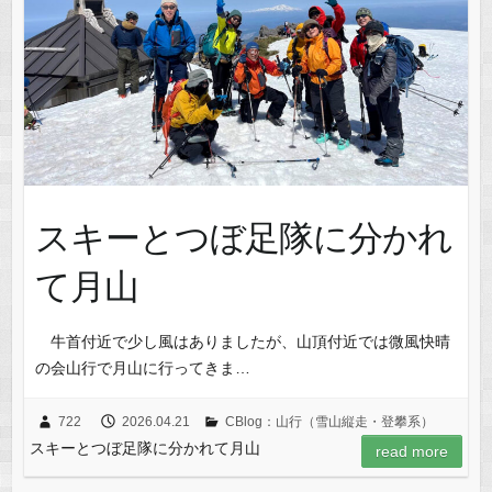
スキーとつぼ足隊に分かれ
て月山
牛首付近で少し風はありましたが、山頂付近では微風快晴
の会山行で月山に行ってきま…
722
2026.04.21
CBlog：山行（雪山縦走・登攀系）
スキーとつぼ足隊に分かれて月山
read more