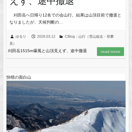
えず、途中撤退
刈田岳へ日帰り12名での会山行。結果は山頂目前で撤退と
なりましたが、天候判断の…
ゆるり
2026.03.12
CBlog：山行（雪山縦走・登攀
系）
刈田岳1515m爆風と山頂見えず、途中撤退
read more
快晴の面白山