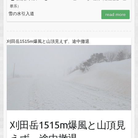
攀系）
雪の水引入道
read more
刈田岳1515m爆風と山頂見えず、途中撤退
刈田岳1515m爆風と山頂見