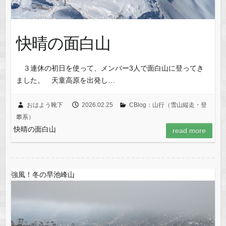
快晴の面白山
３連休の初日を使って、メンバー3人で面白山に登ってき
ました。 天童高原を出発し…
おはよう靴下
2026.02.25
CBlog：山行（雪山縦走・登
攀系）
快晴の面白山
read more
強風！冬の早池峰山