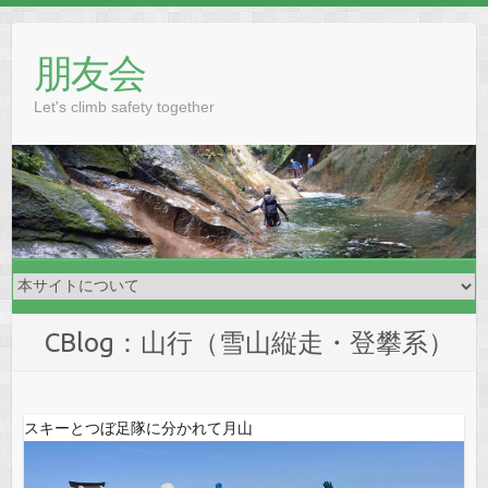
Skip
to
朋友会
content
Let's climb safety together
CBlog：山行（雪山縦走・登攀系）
スキーとつぼ足隊に分かれて月山