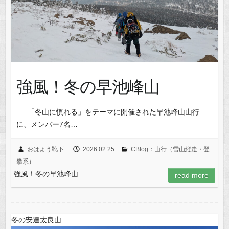
強風！冬の早池峰山
「冬山に慣れる」をテーマに開催された早池峰山山行
に、メンバー7名…
おはよう靴下
2026.02.25
CBlog：山行（雪山縦走・登
攀系）
強風！冬の早池峰山
read more
冬の安達太良山