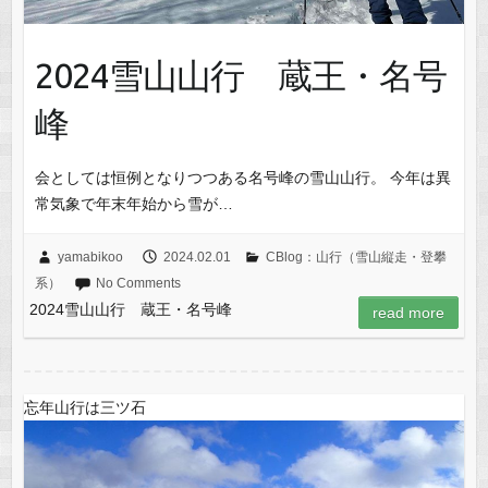
2024雪山山行 蔵王・名号
峰
会としては恒例となりつつある名号峰の雪山山行。 今年は異
常気象で年末年始から雪が…
yamabikoo
2024.02.01
CBlog：山行（雪山縦走・登攀
系）
No Comments
2024雪山山行 蔵王・名号峰
read more
忘年山行は三ツ石