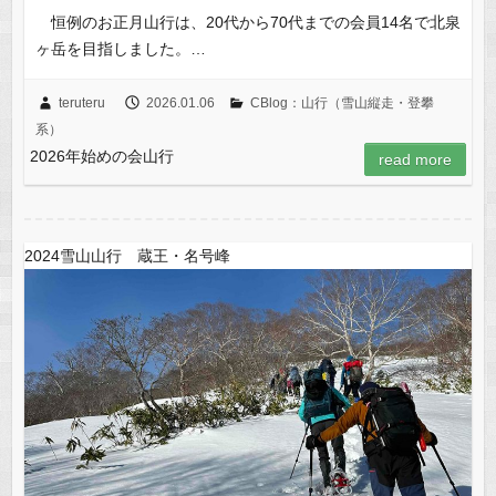
恒例のお正月山行は、20代から70代までの会員14名で北泉
ヶ岳を目指しました。…
teruteru
2026.01.06
CBlog：山行（雪山縦走・登攀
系）
2026年始めの会山行
read more
2024雪山山行 蔵王・名号峰