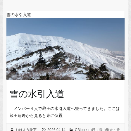
雪の水引入道
雪の水引入道
メンバー４人で蔵王の水引入道へ登ってきました。ここは
蔵王連峰から見ると東に位置…
おはよう靴下
2026.04.14
CBlog：山行（雪山縦走・登