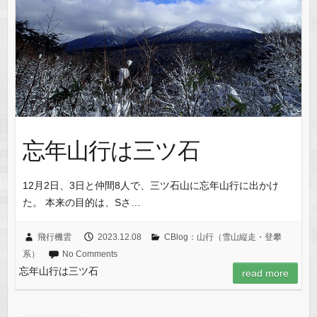
忘年山行は三ツ石
12月2日、3日と仲間8人で、三ツ石山に忘年山行に出かけ
た。 本来の目的は、Sさ…
飛行機雲
2023.12.08
CBlog：山行（雪山縦走・登攀
系）
No Comments
忘年山行は三ツ石
read more