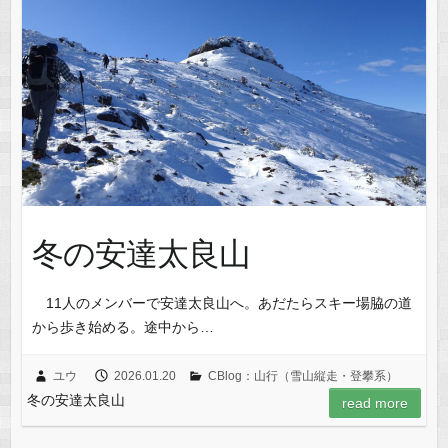
冬の安達太良山
11人のメンバーで安達太良山へ。あだたらスキー場脇の道
から歩き始める。途中から…
ユウ
2026.01.20
CBlog：山行（雪山縦走・登攀系）
冬の安達太良山
read more