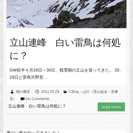
立山連峰 白い雷鳥は何処
に？
GW前半４月28日～30日、残雪期の立山を巡ってきた。 28、
29日と雷鳥沢野営…
飛行機雲
2022.05.09
CBlog：山行（雪山縦走・登攀
系）
No Comments
立山連峰 白い雷鳥は何処に？
read more
蕃山に春がやってきました！