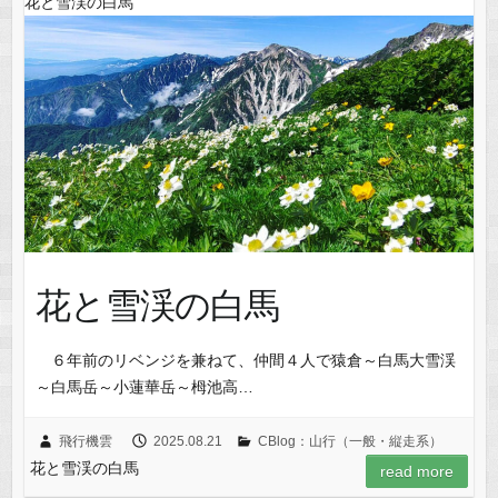
花と雪渓の白馬
花と雪渓の白馬
６年前のリベンジを兼ねて、仲間４人で猿倉～白馬大雪渓
～白馬岳～小蓮華岳～栂池高…
飛行機雲
2025.08.21
CBlog：山行（一般・縦走系）
花と雪渓の白馬
read more