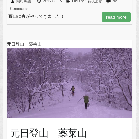
飛行機雲
2022.03.15
Library：花倶楽部
No
Comments
蕃山に春がやってきました！
read more
元日登山 薬莱山
元日登山 薬莱山