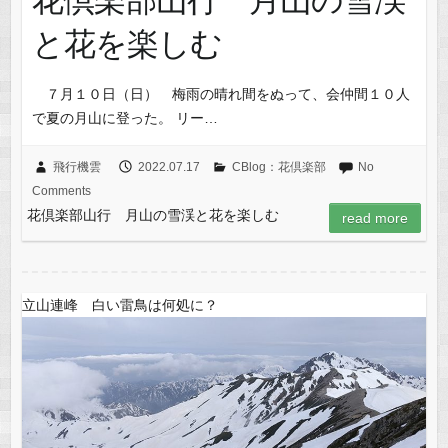
と花を楽しむ
７月１０日（日） 梅雨の晴れ間をぬって、会仲間１０人
で夏の月山に登った。 リー…
飛行機雲
2022.07.17
CBlog：花倶楽部
No
Comments
花倶楽部山行 月山の雪渓と花を楽しむ
read more
立山連峰 白い雷鳥は何処に？