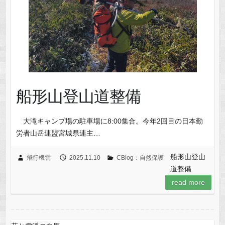
船形山登山道整備
大滝キャンプ場の駐車場に8:00集合。今年2回目の日本勤
労者山岳連盟宮城県連主…
船形山登山
飛行機雲
2025.11.10
CBlog：自然保護
道整備
read more