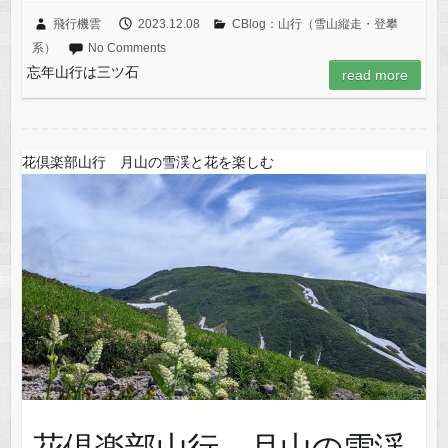
飛行機雲
2023.12.08
CBlog：山行（雪山縦走・登攀
系）
No Comments
忘年山行は三ツ石
read more
花倶楽部山行 月山の雪渓と花を楽しむ
花倶楽部山行 月山の雪渓