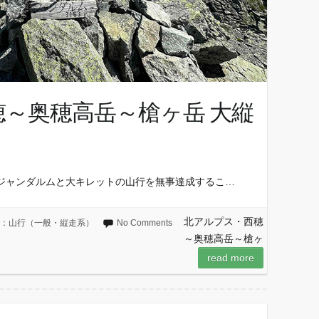
～奥穂高岳～槍ヶ岳 大縦
ジャンダルムと大キレットの山行を無事達成するこ…
北アルプス・西穂
og：山行（一般・縦走系）
No Comments
～奥穂高岳～槍ヶ
read more