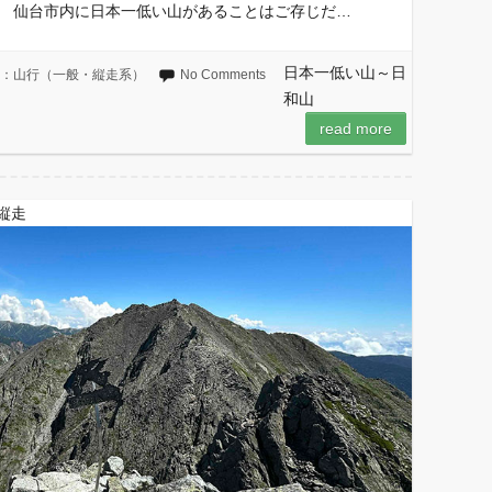
。 仙台市内に日本一低い山があることはご存じだ…
日本一低い山～日
og：山行（一般・縦走系）
No Comments
和山
read more
縦走