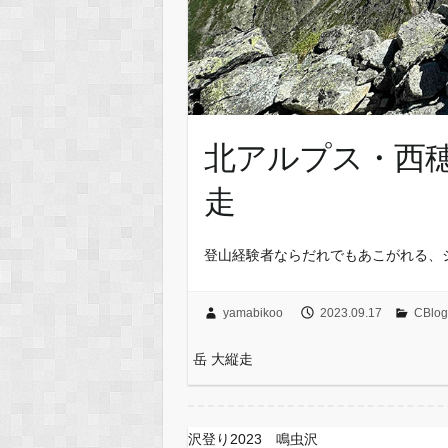
北アルプス・西穂
走
登山経験者ならだれでもあこがれる、
yamabikoo
2023.09.17
CBl
岳 大縦走
沢登り2023 鳴虫沢