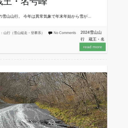
 蔵王・名号峰
の雪山山行。 今年は異常気象で年末年始から雪が…
2024雪山山
og：山行（雪山縦走・登攀系）
No Comments
行 蔵王・名
read more