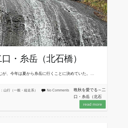
二口・糸岳（北石橋）
むが、今年は夏から糸岳に行くことに決めていた。…
晩秋を愛でる～二
og：山行（一般・縦走系）
No Comments
口・糸岳（北石
read more