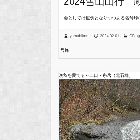
2024雪山山行
会としては恒例となりつつある名号峰
yamabikoo
2024.02.01
CBl
号峰
晩秋を愛でる～二口・糸岳（北石橋）