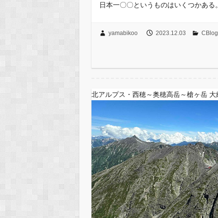
日本一〇〇というものはいくつかある
yamabikoo
2023.12.03
CBl
北アルプス・西穂～奥穂高岳～槍ヶ岳 大