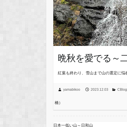
晩秋を愛でる～
紅葉も終わり、雪山まで山の選定に悩
yamabikoo
2023.12.03
CBl
橋）
日本一低い山～日和山