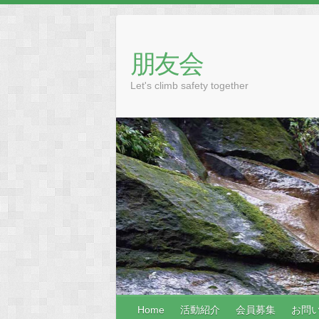
Skip
to
content
朋友会
Let's climb safety together
Home
活動紹介
会員募集
お問