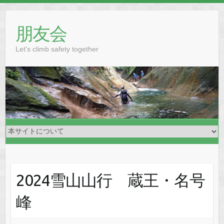
Skip
to
朋友会
content
Let's climb safety together
2024雪山山行 蔵王・名号
峰