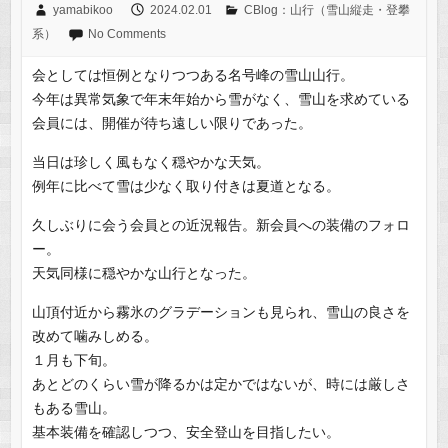
yamabikoo
2024.02.01
CBlog：山行（雪山縦走・登攀
系）
No Comments
会としては恒例となりつつある名号峰の雪山山行。
今年は異常気象で年末年始から雪がなく、雪山を求めている
会員には、開催が待ち遠しい限りであった。
当日は珍しく風もなく穏やかな天気。
例年に比べて雪は少なく取り付きは夏道となる。
久しぶりに会う会員との近況報告。新会員への装備のフォロ
ー。
天気同様に穏やかな山行となった。
山頂付近から霧氷のグラデーションも見られ、雪山の良さを
改めて噛みしめる。
１月も下旬。
あとどのくらい雪が降るかは定かではないが、時には厳しさ
もある雪山。
基本装備を確認しつつ、安全登山を目指したい。