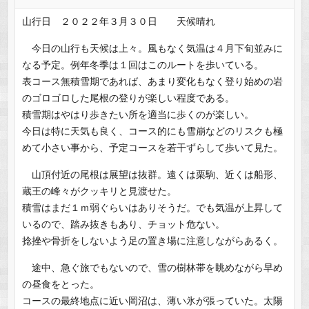
山行日 ２０２２年３月３０日 天候晴れ
今日の山行も天候は上々。風もなく気温は４月下旬並みに
なる予定。例年冬季は１回はこのルートを歩いている。
表コース無積雪期であれば、あまり変化もなく登り始めの岩
のゴロゴロした尾根の登りが楽しい程度である。
積雪期はやはり歩きたい所を適当に歩くのが楽しい。
今日は特に天気も良く、コース的にも雪崩などのリスクも極
めて小さい事から、予定コースを若干ずらして歩いて見た。
山頂付近の尾根は展望は抜群。遠くは栗駒、近くは船形、
蔵王の峰々がクッキリと見渡せた。
積雪はまだ１ｍ弱ぐらいはありそうだ。でも気温が上昇して
いるので、踏み抜きもあり、チョット危ない。
捻挫や骨折をしないよう足の置き場に注意しながらあるく。
途中、急ぐ旅でもないので、雪の樹林帯を眺めながら早め
の昼食をとった。
コースの最終地点に近い岡沼は、薄い氷が張っていた。太陽