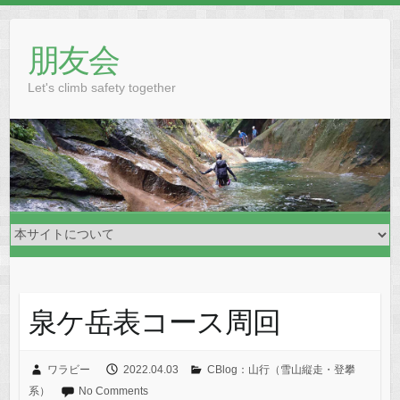
Skip
to
朋友会
content
Let's climb safety together
泉ケ岳表コース周回
ワラビー
2022.04.03
CBlog：山行（雪山縦走・登攀
系）
No Comments