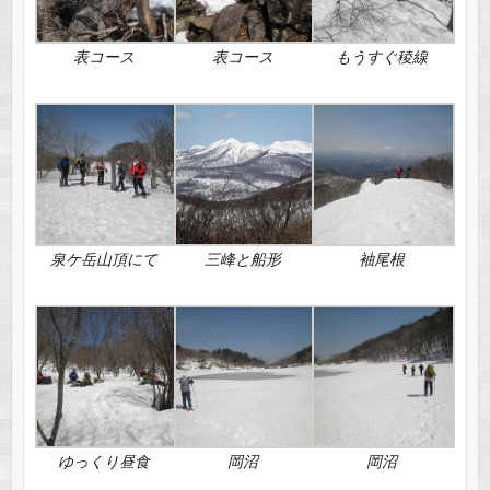
表コース
表コース
もうすぐ稜線
泉ケ岳山頂にて
三峰と船形
袖尾根
ゆっくり昼食
岡沼
岡沼