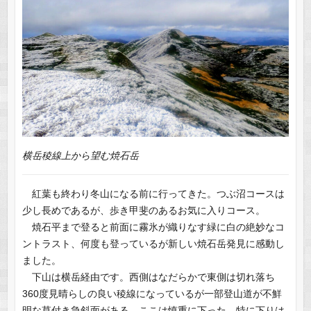
横岳稜線上から望む焼石岳
紅葉も終わり冬山になる前に行ってきた。つぶ沼コースは
少し長めであるが、歩き甲斐のあるお気に入りコース。
焼石平まで登ると前面に霧氷が織りなす緑に白の絶妙なコ
ントラスト、何度も登っているが新しい焼石岳発見に感動し
ました。
下山は横岳経由です。西側はなだらかで東側は切れ落ち
360度見晴らしの良い稜線になっているが一部登山道が不鮮
明な草付き急斜面がある。ここは慎重に下った。特に下りは