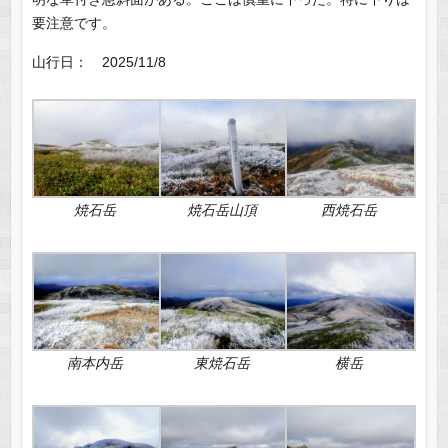
要注意です。
山行日： 2025/11/8
焼石岳
焼石岳山頂
西焼石岳
南本内岳
東焼石岳
横岳