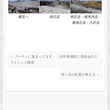
横岳へ
焼石岳
焼石岳・南本内岳・
東焼石岳・六沢岳
←
コーティに集まってます・・10年毎週続く朋友会のク
ライミング練習
泉ヶ岳の紅葉が映える
→