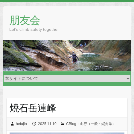
Skip
to
朋友会
content
Let's climb safety together
焼石岳連峰
hefujin
2025.11.10
CBlog：山行（一般・縦走系）