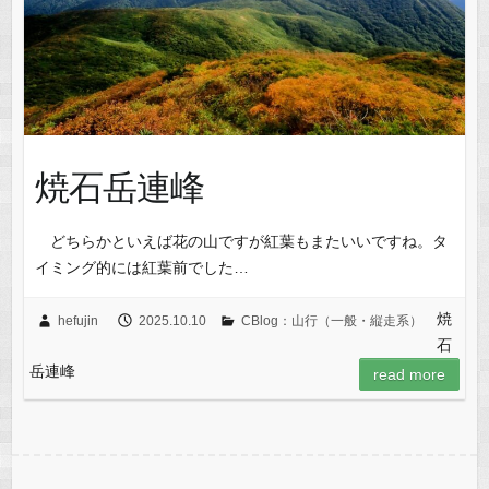
焼石岳連峰
どちらかといえば花の山ですが紅葉もまたいいですね。タ
イミング的には紅葉前でした…
焼
hefujin
2025.10.10
CBlog：山行（一般・縦走系）
石
岳連峰
read more