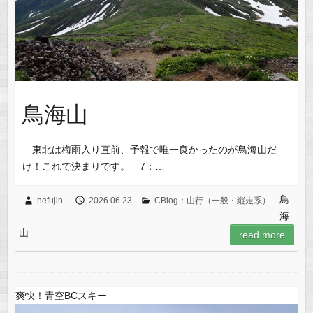
鳥海山
東北は梅雨入り直前、予報で唯一良かったのが鳥海山だ
け！これで決まりです。 7：…
鳥
hefujin
2026.06.23
CBlog：山行（一般・縦走系）
海
山
read more
爽快！青空BCスキー