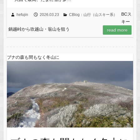
BCス
hefujin
2026.03.23
CBlog：山行（山スキー系）
キー
鍋越峠から吹越山・翁山を狙う
read more
ブナの森も間もなく冬山に