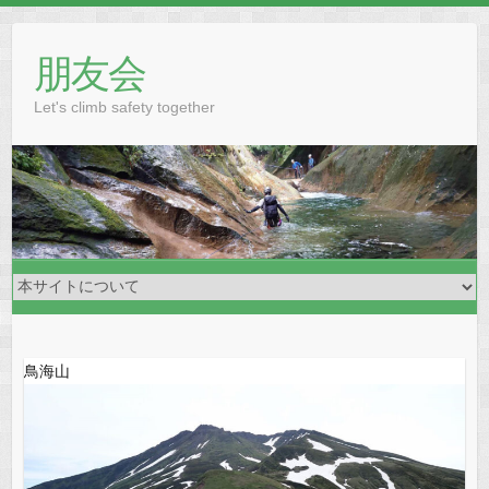
Skip
to
朋友会
content
Let's climb safety together
鳥海山