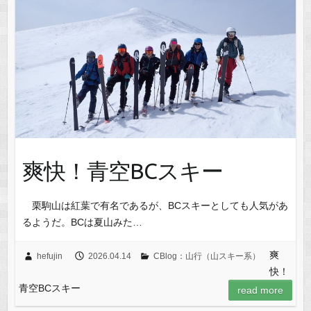
爽快！青空BCスキー
栗駒山は紅葉で有名であるが、BCスキーとしても人気があ
るようだ。BCは夏山みた…
爽
hefujin
2026.04.14
CBlog：山行（山スキー系）
快！
青空BCスキー
read more