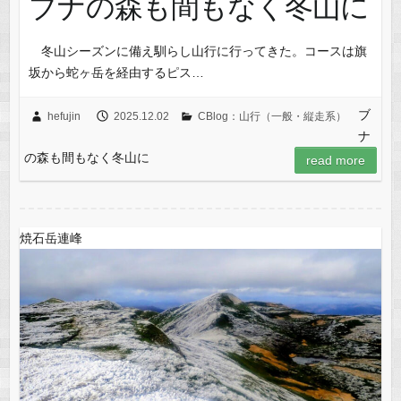
ブナの森も間もなく冬山に
冬山シーズンに備え馴らし山行に行ってきた。コースは旗
坂から蛇ヶ岳を経由するピス…
ブ
hefujin
2025.12.02
CBlog：山行（一般・縦走系）
ナ
の森も間もなく冬山に
read more
焼石岳連峰