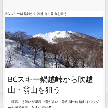
BCスキー鍋越峠から吹越山・翁山を狙う
BCスキー鍋越峠から吹越
山・翁山を狙う
標高こそ低いが県境で雪が多い。厳冬期の吹越山はパウダ
ー天国で最高、たまに雪が多…