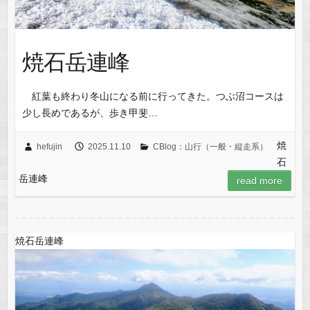
焼石岳連峰
紅葉も終わり冬山になる前に行ってきた。つぶ沼コースは
少し長めであるが、歩き甲斐…
焼
hefujin
2025.11.10
CBlog：山行（一般・縦走系）
石
岳連峰
read more
焼石岳連峰