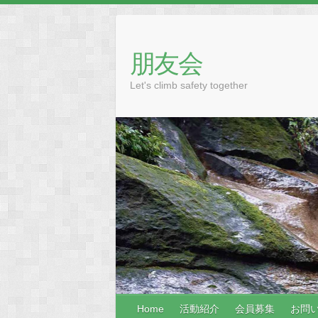
Skip
to
content
朋友会
Let's climb safety together
Home
活動紹介
会員募集
お問