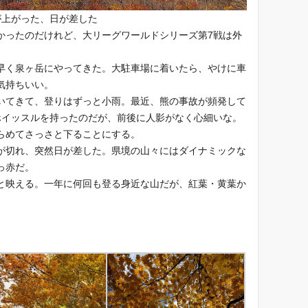
が上がった、日が差した
ったのだけれど、大リーグワールドシリーズ第7戦は外
く泉ヶ岳にやってきた。大駐車場に着いたら、やけに車
気持ちいい。
てきて、登りはずっと小雨。最近、熊の事故が頻発して
ホイッスルを持ったのだが、前後に人影がなく心細いな。
らめてさっさと下ることにする。
切れ、突然日が差した。県境の山々にはダイナミックな
っ赤だ。
映える。一年に何回も登る身近な山だが、紅葉・黄葉か