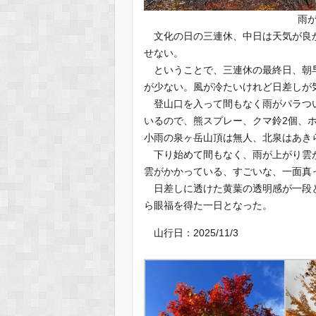
雨
文化の日の三連休、中日は天気が良か
せない。
ということで、三連休の最終日、朝早
が少ない。風が冷たいけれど日差しが
登山口を入って間もなく雨がパラつい
いるので、熊スプレー、クマ鈴2個、
小雨の泉ヶ岳山頂は無人、北泉はあき
下り始めて間もなく、雨が上がり雲が
雲がかかっている、すごいな、一面真
日差しに透けた黄葉の透明感が一段と
ら眼福を得た一日となった。
山行日：2025/11/3