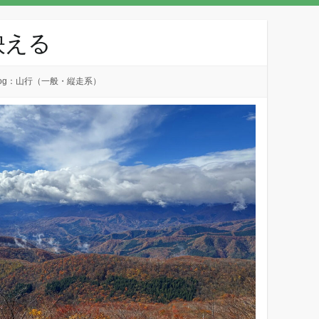
映える
log：山行（一般・縦走系）