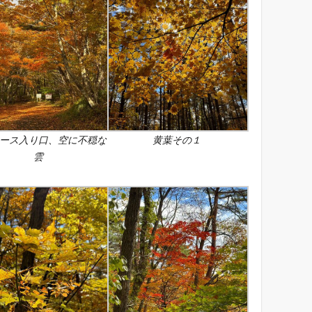
ース入り口、空に不穏な
黄葉その１
雲