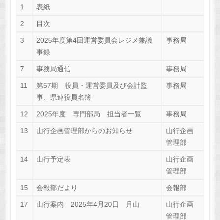
1
表紙
2
目次
3
2025年度第4回運営委員会レジメ兼議
事務局
事録
7
事務局通信
事務局
11
第57期 役員・運営委員及び会計監
事務局
事、県連役員名簿
12
2025年度 専門部局 担当者一覧
事務局
13
山行企画管理部からのお知らせ
山行企画
管理部
14
山行予定表
山行企画
管理部
15
会報部だより
会報部
17
山行案内 2025年4月20日 月山
山行企画
管理部