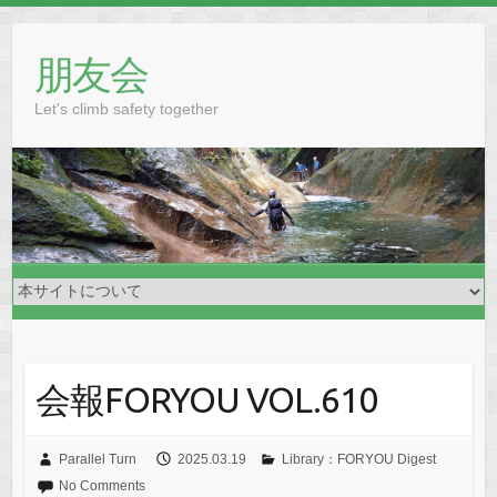
Skip
to
朋友会
content
Let's climb safety together
会報FORYOU VOL.610
Parallel Turn
2025.03.19
Library：FORYOU Digest
No Comments