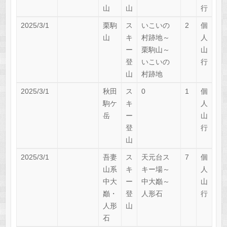
山
山
行
2025/3/1
栗駒
ス
いこいの
2
個
山
キ
村跡地～
人
ー
栗駒山～
山
登
いこいの
行
山
村跡地
2025/3/1
秋田
ス
0
1
個
駒ケ
キ
人
岳
ー
山
登
行
山
2025/3/1
吾妻
ス
天元台ス
7
個
山系
キ
キー場～
人
中大
ー
中大巓～
山
巓・
登
人形石
行
人形
山
石