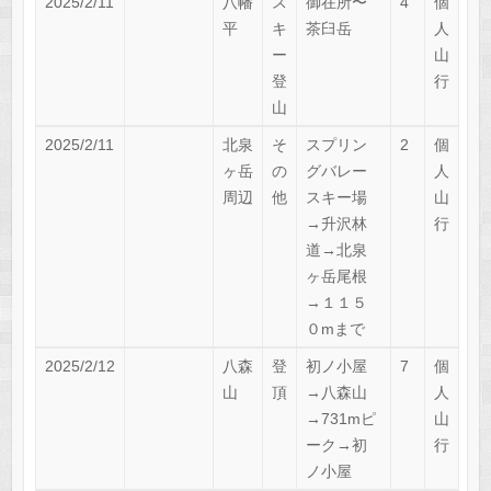
2025/2/11
八幡
ス
御在所〜
4
個
平
キ
茶臼岳
人
ー
山
登
行
山
2025/2/11
北泉
そ
スプリン
2
個
ヶ岳
の
グバレー
人
周辺
他
スキー場
山
→升沢林
行
道→北泉
ヶ岳尾根
→１１５
０mまで
2025/2/12
八森
登
初ノ小屋
7
個
山
頂
→八森山
人
→731mピ
山
ーク→初
行
ノ小屋