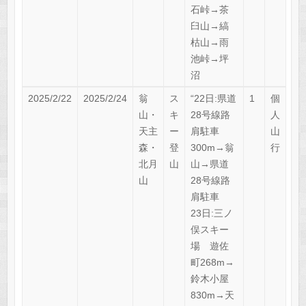
石峠→茶
臼山→縞
枯山→雨
池峠→坪
沼
2025/2/22
2025/2/24
翁
ス
“22日:県道
1
個
山・
キ
28号線路
人
天主
ー
肩駐車
山
森・
登
300m→翁
行
北月
山
山→県道
山
28号線路
肩駐車
23日:三ノ
俣スキー
場 遊佐
町268m→
鈴木小屋
830m→天