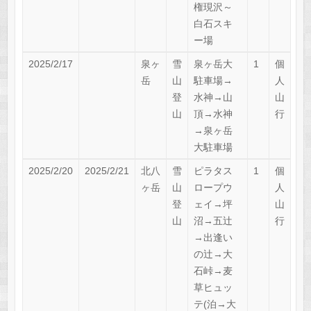
権現沢～
白石スキ
ー場
2025/2/17
泉ヶ
雪
泉ヶ岳大
1
個
岳
山
駐車場→
人
登
水神→山
山
山
頂→水神
行
→泉ヶ岳
大駐車場
2025/2/20
2025/2/21
北八
雪
ピラタス
1
個
ヶ岳
山
ロープウ
人
登
ェイ→坪
山
山
沼→五辻
行
→出逢い
の辻→大
石峠→麦
草ヒュッ
テ(泊→大