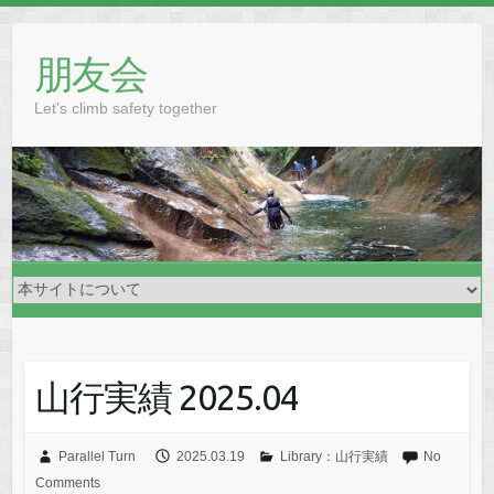
Skip
to
朋友会
content
Let's climb safety together
山行実績 2025.04
Parallel Turn
2025.03.19
Library：山行実績
No
Comments