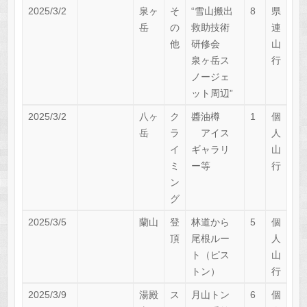
2025/3/2
泉ヶ
そ
“雪山搬出
8
県
岳
の
救助技術
連
他
研修会
山
泉ヶ岳ス
行
ノージェ
ット周辺”
2025/3/2
八ヶ
ク
醬油樽
1
個
岳
ラ
アイス
人
イ
ギャラリ
山
ミ
ー等
行
ン
グ
2025/3/5
蘭山
登
林道から
5
個
頂
尾根ルー
人
ト（ピス
山
トン）
行
2025/3/9
湯殿
ス
月山トン
6
個