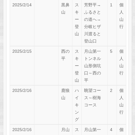
2025/2/14
黒鼻
ス
芳野平→
1
個
山
キ
ふるさと
人
ー
の道へ→
山
登
分岐ヒザ
行
山
川渡ると
登山口
2025/2/15
西の
ス
月山第一
5
個
平
キ
トンネル
人
ー
山形側坑
山
登
口～西の
行
山
平
2025/2/16
鹿狼
ハ
眺望コー
2
個
山
イ
ス～樹海
人
キ
コース
山
ン
行
グ
2025/2/16
月山
ス
月山第一
4
個