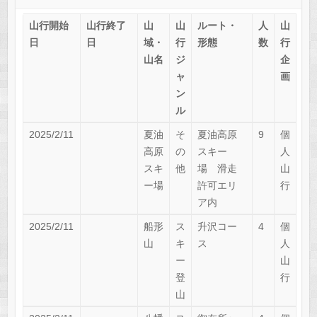
山行開始
山行終了
山
山
ルート・
人
山
日
日
域・
行
形態
数
行
山名
ジ
企
ャ
画
ン
ル
2025/2/11
夏油
そ
夏油高原
9
個
高原
の
スキー
人
スキ
他
場 滑走
山
ー場
許可エリ
行
ア内
2025/2/11
船形
ス
升沢コー
4
個
山
キ
ス
人
ー
山
登
行
山