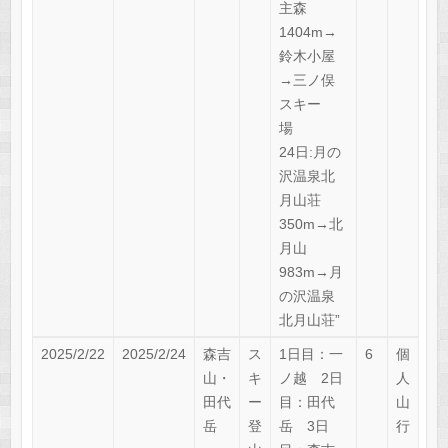
主森
1404m→
鈴木小屋
→三ノ俣
スキー
場
24日:月の
沢温泉北
月山荘
350m→北
月山
983m→月
の沢温泉
北月山荘”
2025/2/22
2025/2/24
森吉
ス
1日目：一
6
個
山・
キ
ノ越 2日
人
田代
ー
目：田代
山
岳
登
岳 3日
行