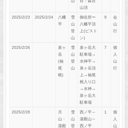
山
目：森吉
山頂
2025/2/23
2025/2/24
八幡
雪
御在所〜
9
会
平
山
八幡平頂
山
登
上(ピスト
行
山
ン)
2025/2/26
泉ヶ
雪
泉ヶ岳大
7
個
岳
山
駐車場→
人
(袖
登
水神平→
山
尾
山
泉ヶ岳頂
行
根)
上→袖尾
根入り口
→水神→
泉ヶ岳大
駐車場
2025/2/28
月
雪
西ノ平～
1
個
山・
山
湯殿山～
人
湯殿
登
西ノ平
山