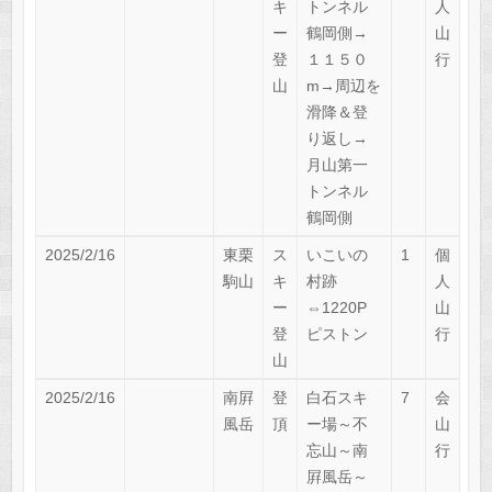
キ
トンネル
人
ー
鶴岡側→
山
登
１１５０
行
山
m→周辺を
滑降＆登
り返し→
月山第一
トンネル
鶴岡側
2025/2/16
東栗
ス
いこいの
1
個
駒山
キ
村跡
人
ー
⇔1220P
山
登
ピストン
行
山
2025/2/16
南屛
登
白石スキ
7
会
風岳
頂
ー場～不
山
忘山～南
行
屛風岳～