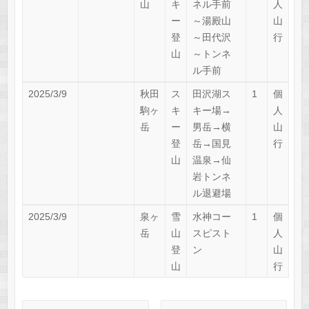
山
キ
ネル手前
人
ー
～湯殿山
山
登
～田代沢
行
山
～トンネ
ル手前
2025/3/9
秋田
ス
田沢湖ス
1
個
駒ヶ
キ
キー場→
人
岳
ー
男岳→横
山
登
岳→国見
行
山
温泉→仙
岩トンネ
ル退避場
2025/3/9
泉ヶ
雪
水神コー
1
個
岳
山
スピスト
人
登
ン
山
山
行