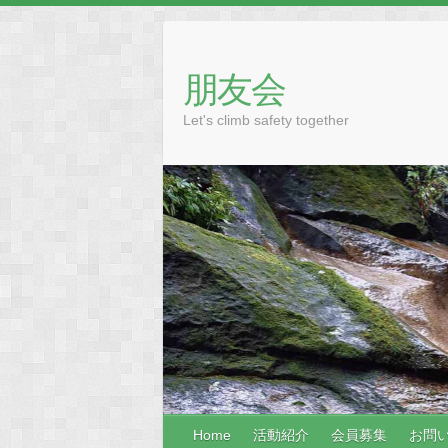
Skip
to
content
朋友会
Let's climb safety together
Home
活動紹介
会員募集
お問