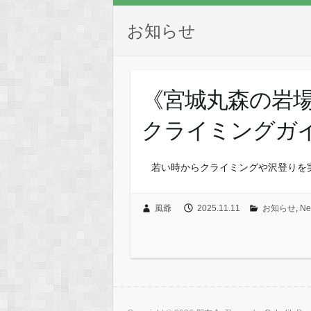
お知らせ
《宮城丸森の岩
クライミングガ
若い時からクライミングや沢登りを
風爺
2025.11.11
お知らせ
,
N