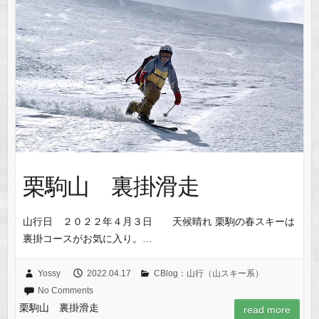
栗駒山 裏掛滑走
山行日 ２０２２年４月３日 天候晴れ 栗駒の春スキーは
裏掛コースがお気に入り。…
Yossy
2022.04.17
CBlog：山行（山スキー系）
No Comments
栗駒山 裏掛滑走
read more