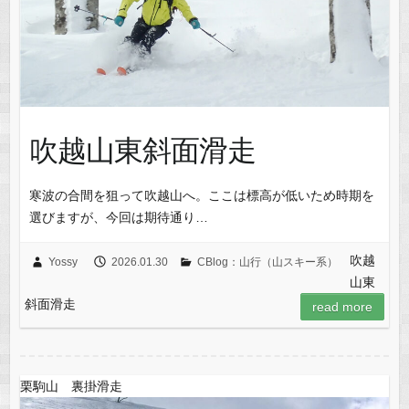
吹越山東斜面滑走
寒波の合間を狙って吹越山へ。ここは標高が低いため時期を
選びますが、今回は期待通り…
吹越
Yossy
2026.01.30
CBlog：山行（山スキー系）
山東
斜面滑走
read more
栗駒山 裏掛滑走