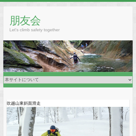
Skip
to
朋友会
content
Let's climb safety together
吹越山東斜面滑走