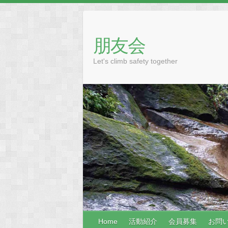
Skip
to
content
朋友会
Let's climb safety together
Home
活動紹介
会員募集
お問