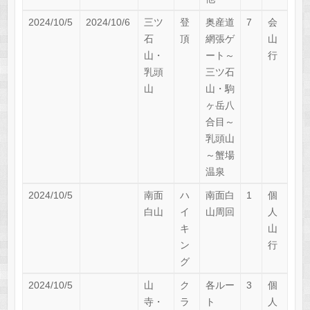
2024/10/5
2024/10/6
三ツ
登
奥産道
7
会
石
頂
網張ゲ
山
山・
ート～
行
乳頭
三ツ石
山
山・駒
ヶ岳八
合目～
乳頭山
～蟹場
温泉
2024/10/5
南面
ハ
南面白
1
個
白山
イ
山周回
人
キ
山
ン
行
グ
2024/10/5
山
ク
各ルー
3
個
寺・
ラ
ト
人