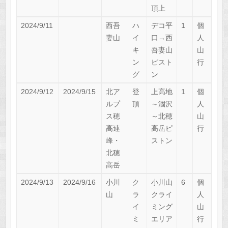
頂上
2024/9/11
西吾
ハ
デコ平
1
個
妻山
イ
口→西
人
キ
吾妻山
山
ン
ピスト
行
グ
ン
2024/9/12
2024/9/15
北ア
登
上高地
1
個
ルプ
頂
～涸沢
人
ス穂
～北穂
山
高連
高岳ピ
行
峰・
ストン
北穂
高岳
2024/9/13
2024/9/16
小川
ク
小川山
6
個
山
ラ
クライ
人
イ
ミング
山
ミ
エリア
行