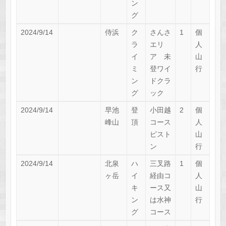
ン
グ
2024/9/14
侍浜
ク
さんさ
1
個
ラ
エリ
人
イ
ア 未
山
ミ
登ワイ
行
ン
ドクラ
グ
ック
2024/9/14
早池
登
小田越
2
個
峰山
頂
コース
人
ピスト
山
ン
行
2024/9/14
北泉
ハ
三叉路
1
個
ヶ岳
イ
経由コ
人
キ
ース又
山
ン
は水神
行
グ
コース