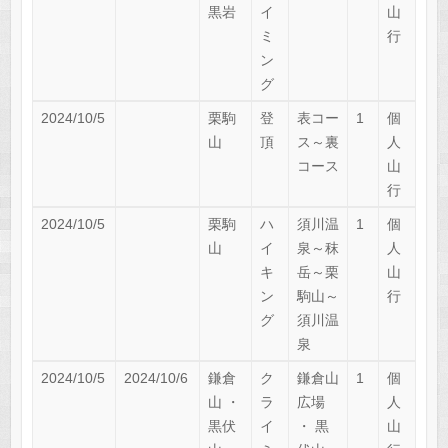
黒岩
イ
山
ミ
行
ン
グ
2024/10/5
栗駒
登
表コー
1
個
山
頂
ス～裏
人
コース
山
行
2024/10/5
栗駒
ハ
須川温
1
個
山
イ
泉～秣
人
キ
岳～栗
山
ン
駒山～
行
グ
須川温
泉
2024/10/5
2024/10/6
鎌倉
ク
鎌倉山
1
個
山 ・
ラ
広場
人
黒伏
イ
・ 黒
山