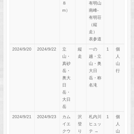
８
有明山
m）
南峰-
有明荘
（縦
走）
表参道
2024/9/20
2024/9/22
立
縦
一の
1
個
山・
走
越・立
人
真砂
山・奥
山
岳・
大日
行
奥大
岳・称
日
名滝
岳・
大日
岳
2024/9/21
2024/9/23
カム
沢
札内川
1
個
イエ
登
ヒュッ
人
クウ
り
テ →
山