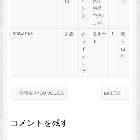
山
ミ
伏山
行
ン
南壁
グ
中央ル
ンゼ
2024/10/6
丸森
ク
各ルー
1
個
ラ
ト
人
イ
山
ミ
行
ン
グ
←
会報FORYOU VOL.605
白峰三山
→
コメントを残す