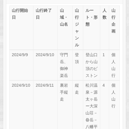
山行開始
山行終了
山
山
ルー
人
山
日
日
域・
行
ト・形
数
行
山名
ジ
態
企
ャ
画
ン
ル
2024/9/9
2024/9/10
守門
登
登山口
1
個
岳、
頂
から山
人
御神
頂のピ
山
楽岳
ストン
行
2024/9/10
2024/9/11
裏岩
縦
松川温
4
個
手縦
走
泉－源
人
走
太ヶ岳
山
ー大深
行
山荘－
畚岳－
八幡平