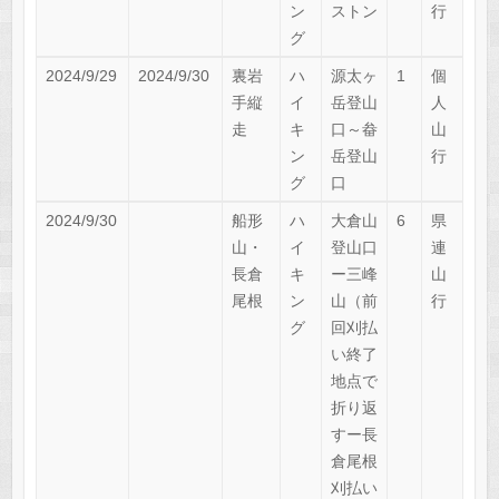
ン
ストン
行
グ
2024/9/29
2024/9/30
裏岩
ハ
源太ヶ
1
個
手縦
イ
岳登山
人
走
キ
口～畚
山
ン
岳登山
行
グ
口
2024/9/30
船形
ハ
大倉山
6
県
山・
イ
登山口
連
長倉
キ
ー三峰
山
尾根
ン
山（前
行
グ
回刈払
い終了
地点で
折り返
すー長
倉尾根
刈払い