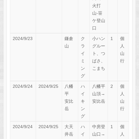
火打
山-笹
ケ登山
口
2024/9/23
鎌倉
ク
小ハン
1
個
山
ラ
グルー
人
イ
ト、つ
山
ミ
ばさ、
行
ン
こまち
グ
2024/9/24
2024/9/25
八幡
ハ
八幡平
2
個
平
イ
山頂→
人
安比
キ
安比岳
山
岳
ン
行
グ
2024/9/24
2024/9/25
大天
ハ
中房登
1
個
井岳
イ
山口→
人