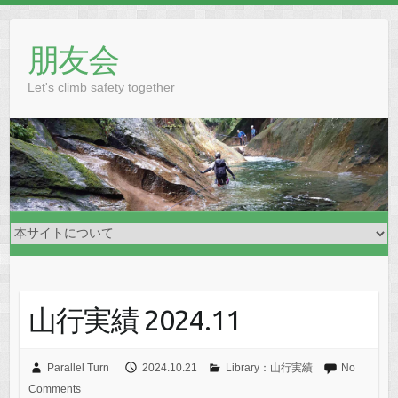
Skip
to
朋友会
content
Let's climb safety together
山行実績 2024.11
Parallel Turn
2024.10.21
Library：山行実績
No
Comments