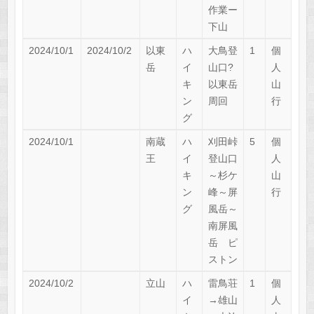
作業ー
下山
2024/10/1
2024/10/2
以東
ハ
大鳥登
1
個
岳
イ
山口?
人
キ
以東岳
山
ン
周回
行
グ
2024/10/1
南蔵
ハ
刈田峠
5
個
王
イ
登山口
人
キ
～杉ケ
山
ン
峰～屏
行
グ
風岳～
南屏風
岳 ピ
ストン
2024/10/2
立山
ハ
雷鳥荘
1
個
イ
→雄山
人