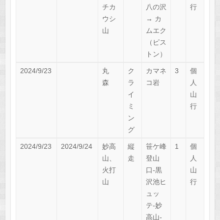
チカ
八の沢
行
ウシ
→ カ
山
ムエク
（ピス
トン）
2024/9/23
丸
ク
カマネ
3
個
森
ラ
コ岩
人
イ
山
ミ
行
ン
グ
2024/9/23
2024/9/24
妙高
縦
笹ケ峰
1
個
山、
走
登山
人
火打
口-黒
山
山
沢池ヒ
行
ュッ
テ-妙
高山-