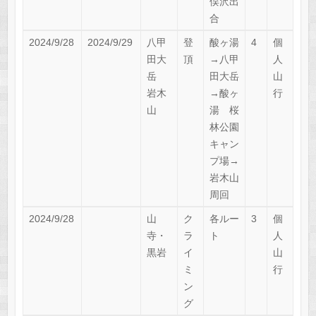
俣沢出
合
2024/9/28
2024/9/29
八甲
登
酸ヶ湯
4
個
田大
頂
→八甲
人
岳
田大岳
山
岩木
→酸ヶ
行
山
湯 桜
林公園
キャン
プ場→
岩木山
周回
2024/9/28
山
ク
各ルー
3
個
寺・
ラ
ト
人
黒岩
イ
山
ミ
行
ン
グ