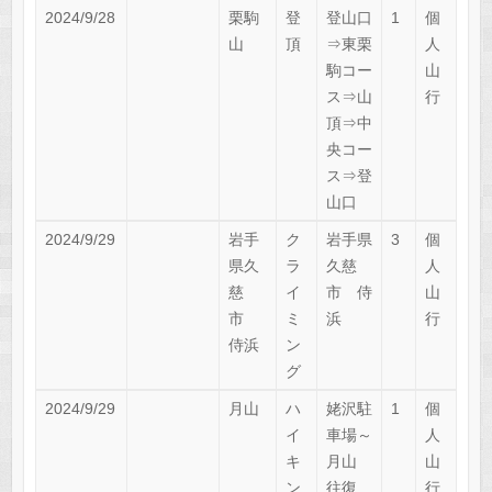
2024/9/28
栗駒
登
登山口
1
個
山
頂
⇒東栗
人
駒コー
山
ス⇒山
行
頂⇒中
央コー
ス⇒登
山口
2024/9/29
岩手
ク
岩手県
3
個
県久
ラ
久慈
人
慈
イ
市 侍
山
市
ミ
浜
行
侍浜
ン
グ
2024/9/29
月山
ハ
姥沢駐
1
個
イ
車場～
人
キ
月山
山
ン
往復
行