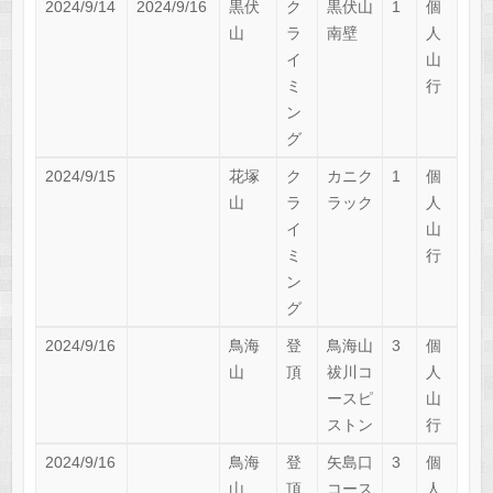
2024/9/14
2024/9/16
黒伏
ク
黒伏山
1
個
山
ラ
南壁
人
イ
山
ミ
行
ン
グ
2024/9/15
花塚
ク
カニク
1
個
山
ラ
ラック
人
イ
山
ミ
行
ン
グ
2024/9/16
鳥海
登
鳥海山
3
個
山
頂
祓川コ
人
ースピ
山
ストン
行
2024/9/16
鳥海
登
矢島口
3
個
山
頂
コース
人