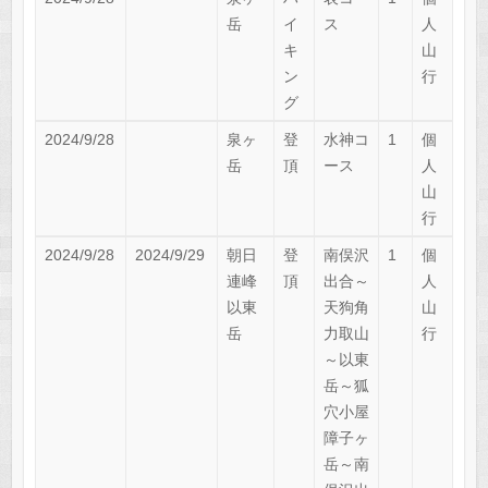
岳
イ
ス
人
キ
山
ン
行
グ
2024/9/28
泉ヶ
登
水神コ
1
個
岳
頂
ース
人
山
行
2024/9/28
2024/9/29
朝日
登
南俣沢
1
個
連峰
頂
出合～
人
以東
天狗角
山
岳
力取山
行
～以東
岳～狐
穴小屋
障子ヶ
岳～南