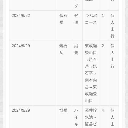
グ
2024/6/22
焼石
登
つぶ沼
1
個
岳
頂
コース
人
山
行
2024/9/29
焼石
縦
東成瀬
2
個
岳
走
登山口
人
→焼石
山
岳→姥
行
石平→
南本内
岳→東
成瀬登
山口
2024/9/29
甑岳
ハ
幕井貯
4
個
イ
水池～
人
キ
甑岳ピ
山