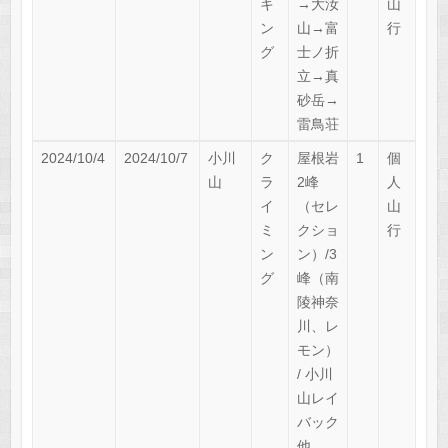
キ
→大汝
山
ン
山→富
行
グ
士ノ折
立→真
砂岳→
雷鳥荘
2024/10/4
2024/10/7
小川
ク
屋根岩
1
個
山
ラ
2峰
人
イ
（セレ
山
ミ
クショ
行
ン
ン）/3
グ
峰（南
陵神奈
川、レ
モン）
/ 小川
山レイ
バック
他