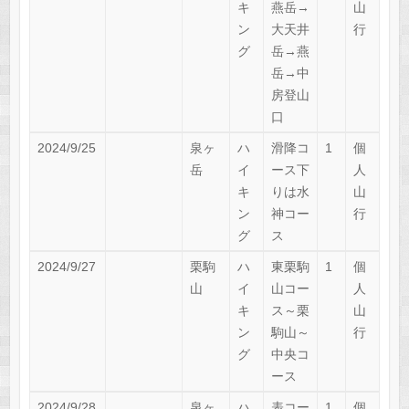
キ
燕岳→
山
ン
大天井
行
グ
岳→燕
岳→中
房登山
口
2024/9/25
泉ヶ
ハ
滑降コ
1
個
岳
イ
ース下
人
キ
りは水
山
ン
神コー
行
グ
ス
2024/9/27
栗駒
ハ
東栗駒
1
個
山
イ
山コー
人
キ
ス～栗
山
ン
駒山～
行
グ
中央コ
ース
2024/9/28
泉ヶ
ハ
表コー
1
個