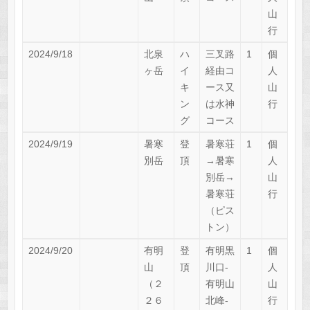
山
行
2024/9/18
北泉
ハ
三叉路
1
個
ヶ岳
イ
経由コ
人
キ
ース又
山
ン
は水神
行
グ
コース
2024/9/19
暑寒
登
暑寒荘
1
個
別岳
頂
→暑寒
人
別岳→
山
暑寒荘
行
（ピス
トン）
2024/9/20
有明
登
有明黒
1
個
山
頂
川口-
人
（２
有明山
山
２６
北峰-
行