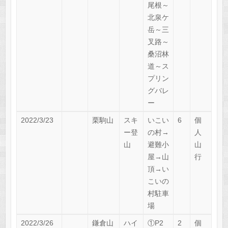
尾根～
北泉ケ
岳～三
叉路～
桑沼林
道～ス
プリン
グバレ
ー
2022/3/23
栗駒山
スキ
いこい
6
個
ー登
の村→
人
山
避難小
山
屋→山
行
頂→い
こいの
村駐車
場
2022/3/26
鎌倉山
ハイ
①P2
2
個