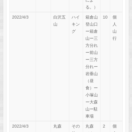
によ
る。）
2022/4/3
白沢五
ハイ
箱倉山
10
個
山
キン
登山口
人
グ
ー箱倉
山
山ー三
行
方分れ
ー前山
ー三方
分れー
岩垂山
（昼
食）ー
小塚山
ー大森
山ー駐
車場
2022/4/3
丸森
その
丸森
2
個