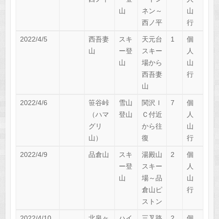
山
ネン～
山
西ノ平
行
2022/4/5
西吾妻
スキ
天元台
1
個
山
ー登
スキー
人
山
場から
山
西吾妻
行
山
2022/4/6
笹谷峠
雪山
関沢Ｉ
7
個
（ハマ
登山
Ｃ付近
人
グリ
から往
山
山）
復
行
2022/4/9
品倉山
スキ
湯殿山
2
個
ー登
スキー
人
山
場～品
山
倉山ピ
行
ストン
2022/4/10
北泉ヶ
ハイ
三叉路
2
個