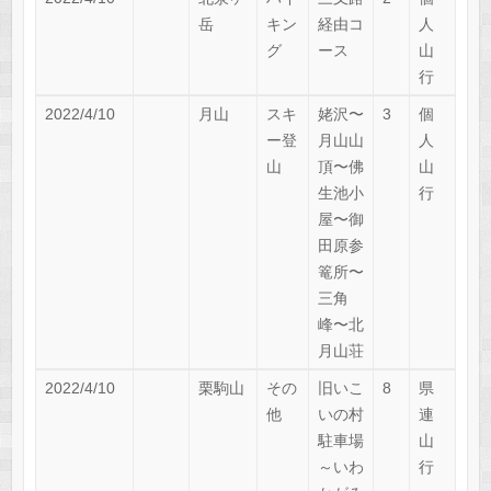
岳
キン
経由コ
人
グ
ース
山
行
2022/4/10
月山
スキ
姥沢〜
3
個
ー登
月山山
人
山
頂〜佛
山
生池小
行
屋〜御
田原参
篭所〜
三角
峰〜北
月山荘
2022/4/10
栗駒山
その
旧いこ
8
県
他
いの村
連
駐車場
山
～いわ
行