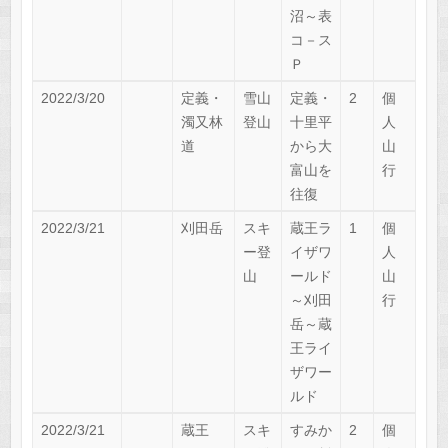
沼～表
コ－ス
Ｐ
2022/3/20
定義・
雪山
定義・
2
個
濁又林
登山
十里平
人
道
から大
山
富山を
行
往復
2022/3/21
刈田岳
スキ
蔵王ラ
1
個
ー登
イザワ
人
山
ールド
山
～刈田
行
岳～蔵
王ライ
ザワー
ルド
2022/3/21
蔵王
スキ
すみか
2
個