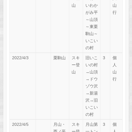
山
いわか
山
がみ平
行
～山頂
～東栗
駒山～
いこい
の村
2022/4/3
栗駒山
スキ
旧いこ
3
個
ー登
いの村
人
山
→山頂
山
→ドウ
行
ゾウ沢
→新湯
沢→旧
いこい
の村
2022/4/5
月山・
スキ
月山第
3
個
西ノ平
ー登
一トン
人