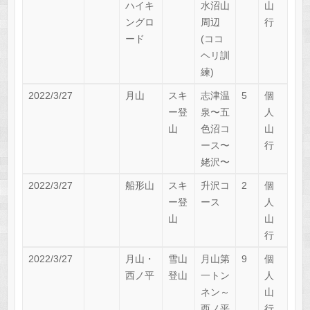
ハイキ
水沼山
山
ングロ
周辺
行
ード
(ココ
ヘリ訓
練)
2022/3/27
月山
スキ
志津温
5
個
ー登
泉〜五
人
山
色沼コ
山
ース〜
行
姥沢〜
2022/3/27
船形山
スキ
升沢コ
2
個
ー登
ース
人
山
山
行
2022/3/27
月山・
雪山
月山第
9
個
西ノ平
登山
一トン
人
ネン～
山
西ノ平
行