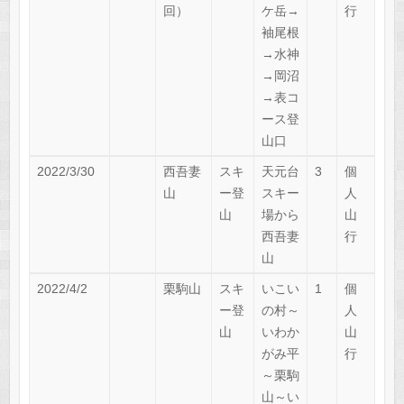
回）
ケ岳→
行
袖尾根
→水神
→岡沼
→表コ
ース登
山口
2022/3/30
西吾妻
スキ
天元台
3
個
山
ー登
スキー
人
山
場から
山
西吾妻
行
山
2022/4/2
栗駒山
スキ
いこい
1
個
ー登
の村～
人
山
いわか
山
がみ平
行
～栗駒
山～い