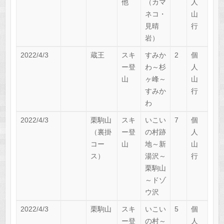
他
（カマ
人
ネコ・
山
見晴
行
岩）
2022/4/3
蔵王
スキ
すみか
2
個
ー登
わ～杉
人
山
ヶ峰～
山
すみか
行
わ
2022/4/3
栗駒山
スキ
いこい
7
個
（裏掛
ー登
の村跡
人
コー
山
地～新
山
ス）
湯沢～
行
栗駒山
～ドゾ
ウ沢
2022/4/3
栗駒山
スキ
いこい
5
個
ー登
の村～
人