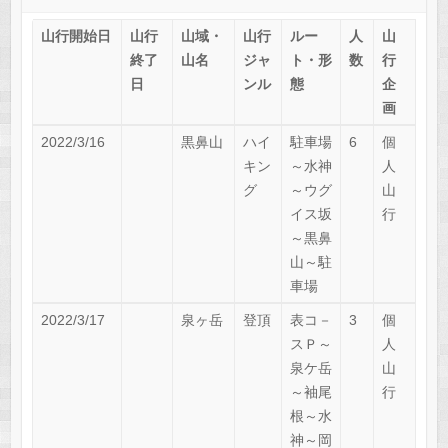
山行開始日
山行
山域・
山行
ルー
人
山
終了
山名
ジャ
ト・形
数
行
日
ンル
態
企
画
2022/3/16
黒鼻山
ハイ
駐車場
6
個
キン
～水神
人
グ
～ウグ
山
イス坂
行
～黒鼻
山～駐
車場
2022/3/17
泉ヶ岳
登頂
表コ－
3
個
スＰ～
人
泉ケ岳
山
～袖尾
行
根～水
神～岡