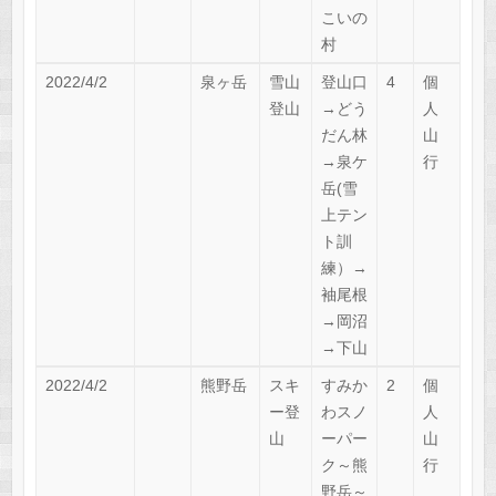
こいの
村
2022/4/2
泉ヶ岳
雪山
登山口
4
個
登山
→どう
人
だん林
山
→泉ケ
行
岳(雪
上テン
ト訓
練）→
袖尾根
→岡沼
→下山
2022/4/2
熊野岳
スキ
すみか
2
個
ー登
わスノ
人
山
ーパー
山
ク～熊
行
野岳～