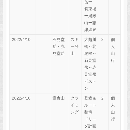
岳ー
装束場
ー湯殿
山ー志
津温泉
2022/4/10
石見堂
スキ
大越川
2
個
岳・赤
ー登
橋～北
人
見堂岳
山
尾根～
山
石見堂
行
岳～赤
見堂岳
ピスト
ン
2022/4/10
鎌倉山
クラ
登攀＆
2
個
イミ
ルート
人
ング
整備
山
（リー
行
ダ計画