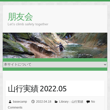
Skip
to
朋友会
content
Let's climb safety together
山行実績 2022.05
basecamp
2022.04.18
Library：山行実績
No
Comments