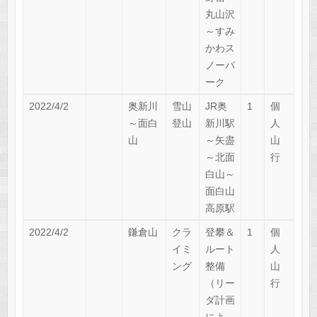
丸山沢
～すみ
かわス
ノーパ
ーク
2022/4/2
奥新川
雪山
JR奥
1
個
～面白
登山
新川駅
人
山
～矢盡
山
～北面
行
白山～
面白山
高原駅
2022/4/2
鎌倉山
クラ
登攀＆
1
個
イミ
ルート
人
ング
整備
山
（リー
行
ダ計画