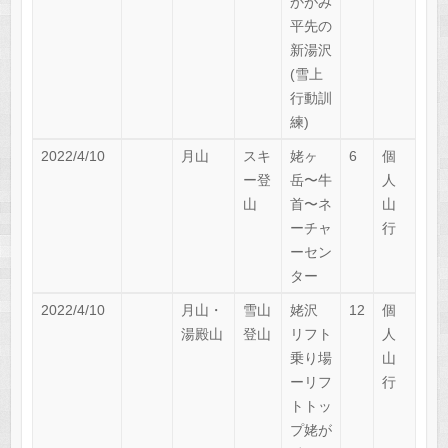
かがみ
平先の
新湯沢
(雪上
行動訓
練)
2022/4/10
月山
スキ
姥ヶ
6
個
ー登
岳〜牛
人
山
首〜ネ
山
ーチャ
行
ーセン
ター
2022/4/10
月山・
雪山
姥沢
12
個
湯殿山
登山
リフト
人
乗り場
山
ーリフ
行
トトッ
プ姥が