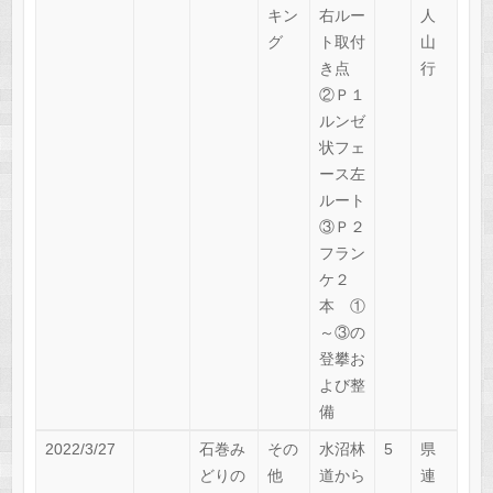
キン
右ルー
人
グ
ト取付
山
き点
行
②Ｐ１
ルンゼ
状フェ
ース左
ルート
③Ｐ２
フラン
ケ２
本 ①
～③の
登攀お
よび整
備
2022/3/27
石巻み
その
水沼林
5
県
どりの
他
道から
連