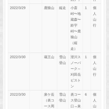
2022/3/29
鹿狼山
縦走
小斎
1
個
峠〜地
人
蔵森〜
山
鈴宇
行
峠〜鹿
狼山
（縦
走）
2022/3/30
蔵王山
雪山
澄川ス
1
個
登山
ノーパ
人
ーク～
山
刈田岳
行
ピスト
ン
2022/3/30
泉ケ岳
雪山
表コー
6
個
（表コ
登山
ス登山
人
ース周
口→泉
山