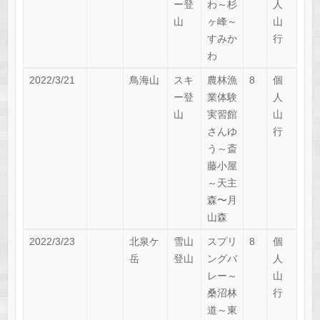
ー登
わ～杉
人
山
ヶ峰～
山
すみか
行
わ
2022/3/21
鳥海山
スキ
農林漁
8
個
ー登
業体験
人
山
実習館
山
さんゆ
行
う～斎
藤小屋
～天主
森〜月
山森
2022/3/23
北泉ケ
雪山
スプリ
8
個
岳
登山
ングバ
人
レー～
山
桑沼林
行
道～東