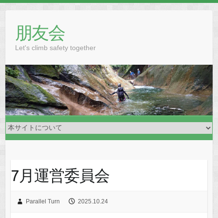
Skip
to
朋友会
content
Let's climb safety together
7月運営委員会
Parallel Turn
2025.10.24