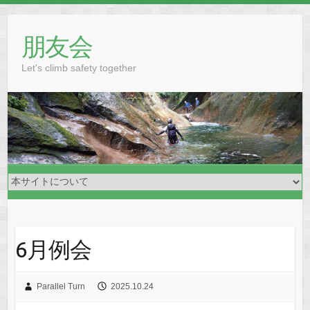
Skip
to
朋友会
content
Let's climb safety together
6月例会
Parallel Turn
2025.10.24