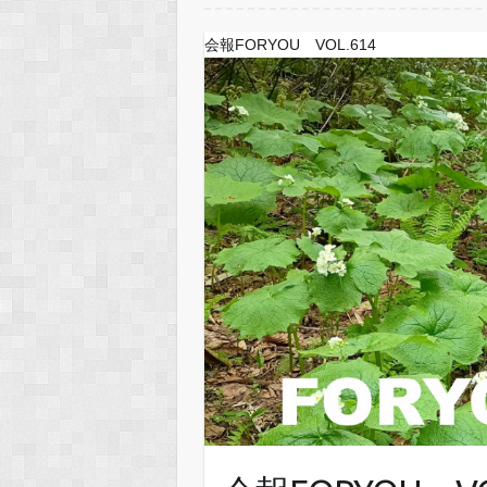
会報FORYOU VOL.614