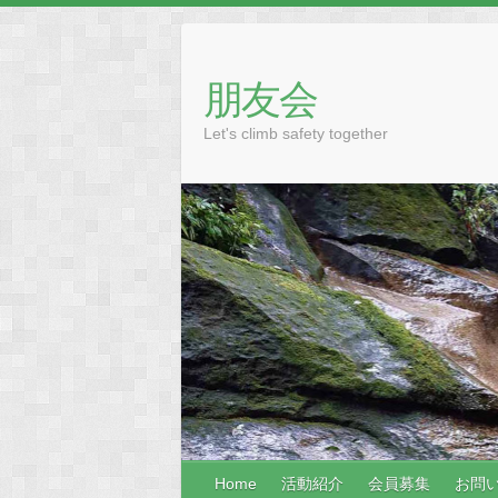
Skip
to
content
朋友会
Let's climb safety together
Home
活動紹介
会員募集
お問